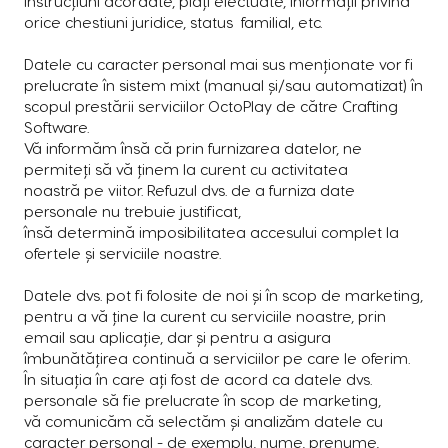
instrucțiuni acordate, plăți efectuate, informații privind
orice chestiuni juridice, status familial, etc.
Datele cu caracter personal mai sus menționate vor fi
prelucrate în sistem mixt (manual și/sau automatizat) în
scopul prestării serviciilor OctoPlay de către Crafting
Software.
Vă informăm însă că prin furnizarea datelor, ne
permiteți să vă ținem la curent cu activitatea
noastră pe viitor. Refuzul dvs. de a furniza date
personale nu trebuie justificat,
însă determină imposibilitatea accesului complet la
ofertele și serviciile noastre.
Datele dvs. pot fi folosite de noi și în scop de marketing,
pentru a vă ține la curent cu serviciile noastre, prin
email sau aplicație, dar și pentru a asigura
îmbunătățirea continuă a serviciilor pe care le oferim.
În situația în care ați fost de acord ca datele dvs.
personale să fie prelucrate în scop de marketing,
vă comunicăm că selectăm și analizăm datele cu
caracter personal - de exemplu, nume, prenume,