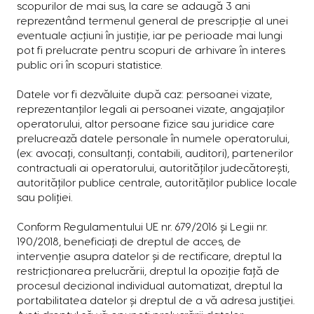
scopurilor de mai sus, la care se adaugă 3 ani
reprezentând termenul general de prescripție al unei
eventuale acțiuni în justiție, iar pe perioade mai lungi
pot fi prelucrate pentru scopuri de arhivare în interes
public ori în scopuri statistice.
Datele vor fi dezvăluite după caz: persoanei vizate,
reprezentanților legali ai persoanei vizate, angajaților
operatorului, altor persoane fizice sau juridice care
prelucrează datele personale în numele operatorului,
(ex: avocați, consultanți, contabili, auditori), partenerilor
contractuali ai operatorului, autorităților judecătorești,
autorităților publice centrale, autorităților publice locale
sau poliției.
Conform Regulamentului UE nr. 679/2016 și Legii nr.
190/2018, beneficiați de dreptul de acces, de
intervenție asupra datelor și de rectificare, dreptul la
restricționarea prelucrării, dreptul la opoziție față de
procesul decizional individual automatizat, dreptul la
portabilitatea datelor și dreptul de a vă adresa justiţiei.