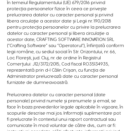
În temeiul Regulamentului (UE) 679/2016 privind
protecția persoanelor fizice în ceea ce privește
prelucrarea datelor cu caracter personal și privind
libera circulație a acestor date și Legii nr. 190/2018
pentru protecția persoanelor cu privire la prelucrarea
datelor cu caracter personal și libera circulație a
acestor date, CRAFTING SOFTWARE INNOVATION SRL
(“Crafting Software” sau “Operatorul”), înființată conform
legii române, cu sediul social în Str. Orizontului, nr. 66,
Loc. Florești, jud. Cluj, nr. de ordine în Registrul
Comerțului: J12/3172/2015, Cod fiscal RO35134935,
reprezentată prin d-l Călin Crișan, cu funcția de
Administrator prelucrează date cu caracter personal
furnizate de dumneavoastră.
Prelucrarea datelor cu caracter personal (date
personale) privind numele și prenumele și email, se
face în baza prevederilor legale aplicabile în vigoare, în
scopurile descrise mai jos. Informații suplimentare pot
fi prelucrate în contextul unui raport contractual sau
comunicate în mod voluntar de către dvs., cum ar fi: