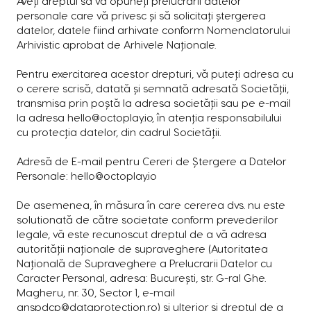
Aveți dreptul să vă opuneți prelucrării datelor
personale care vă privesc și să solicitați ștergerea
datelor, datele fiind arhivate conform Nomenclatorului
Arhivistic aprobat de Arhivele Naționale.
Pentru exercitarea acestor drepturi, vă puteți adresa cu
o cerere scrisă, datată și semnată adresată Societății,
transmisa prin poștă la adresa societății sau pe e-mail
la adresa
hello@octoplay.io
, în atenția responsabilului
cu protecția datelor, din cadrul Societății.
​Adresă de E-mail pentru Cereri de Ștergere a Datelor
Personale:
hello@octoplay.io
De asemenea, în măsura în care cererea dvs. nu este
solutionată de către societate conform prevederilor
legale, vă este recunoscut dreptul de a vă adresa
autorității naționale de supraveghere (Autoritatea
Națională de Supraveghere a Prelucrarii Datelor cu
Caracter Personal, adresa: București, str. G-ral Ghe.
Magheru, nr. 30, Sector 1, e-mail
anspdcp@dataprotection.ro
) și ulterior și dreptul de a