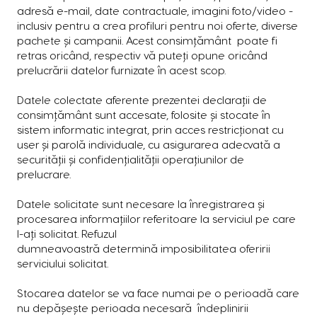
adresă e-mail, date contractuale, imagini foto/video -
inclusiv pentru a crea profiluri pentru noi oferte, diverse
pachete și campanii. Acest consimțământ poate fi
retras oricând, respectiv vă puteți opune oricând
prelucrării datelor furnizate în acest scop.
Datele colectate aferente prezentei declarații de
consimțământ sunt accesate, folosite și stocate în
sistem informatic integrat, prin acces restricționat cu
user și parolă individuale, cu asigurarea adecvată a
securității și confidențialității operațiunilor de
prelucrare.
Datele solicitate sunt necesare la înregistrarea și
procesarea informațiilor referitoare la serviciul pe care
l-ați solicitat. Refuzul
dumneavoastră determină imposibilitatea oferirii
serviciului solicitat.
Stocarea datelor se va face numai pe o perioadă care
nu depășește perioada necesară îndeplinirii